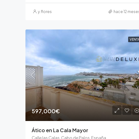
y.flores
hace 12 mese
VENT
597,000€
Ático en La Cala Mayor
Calle las Calas, Cabo de Palos, España