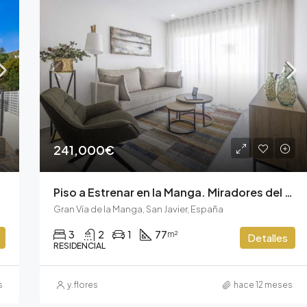
241,000€
Piso a Estrenar en la Manga. Miradores del Puerto
Gran Vía de la Manga, San Javier, España
3
2
1
77
m²
Detalles
RESIDENCIAL
s
y.flores
hace 12 meses