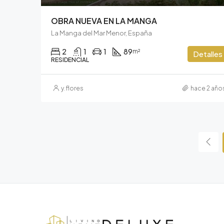
OBRA NUEVA EN LA MANGA
La Manga del Mar Menor, España
2
1
1
89
m²
Detalles
RESIDENCIAL
y.flores
hace 2 año