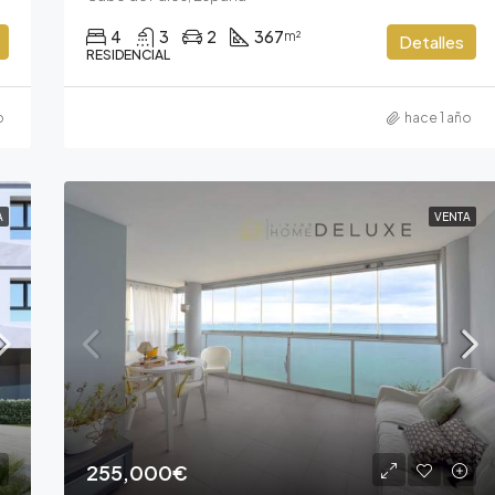
4
3
2
367
m²
Detalles
RESIDENCIAL
o
hace 1 año
A
VENTA
255,000€