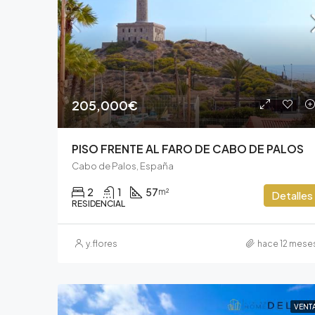
205,000€
PISO FRENTE AL FARO DE CABO DE PALOS
Cabo de Palos, España
2
1
57
m²
Detalles
RESIDENCIAL
y.flores
hace 12 mese
VENT