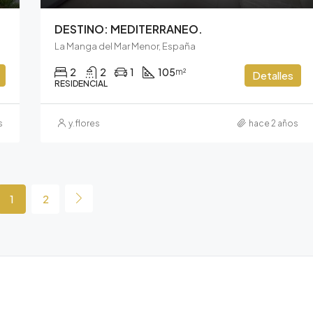
DESTINO: MEDITERRANEO.
La Manga del Mar Menor, España
2
2
1
105
m²
Detalles
RESIDENCIAL
s
y.flores
hace 2 años
1
2