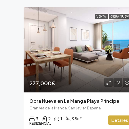
VENTA
OBRA NUEV
277,000€
Obra Nueva en La Manga Playa Príncipe
Gran Vía de la Manga, San Javier, España
3
2
1
98
m²
Detalles
RESIDENCIAL