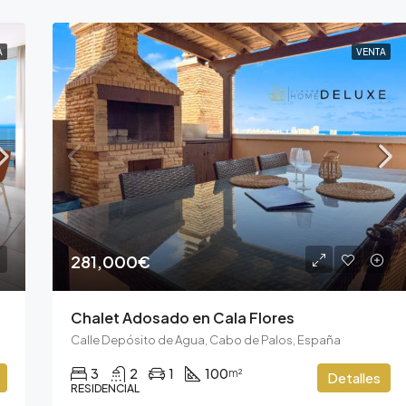
A
VENTA
281,000€
Chalet Adosado en Cala Flores
Calle Depósito de Agua, Cabo de Palos, España
3
2
1
100
m²
Detalles
RESIDENCIAL