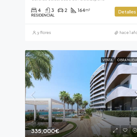
4
3
2
164
m²
Detalles
RESIDENCIAL
y.flores
hace 1 añ
VENTA
OBRA NUEV
335,000€