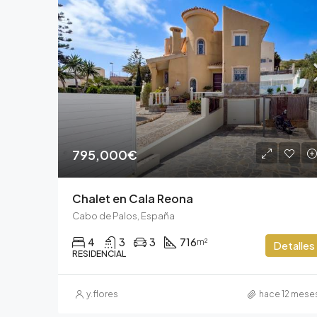
795,000€
Chalet en Cala Reona
Cabo de Palos, España
4
3
3
716
m²
Detalles
RESIDENCIAL
y.flores
hace 12 mese