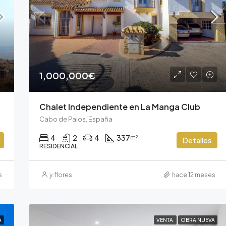
1,000,000€
Chalet Independiente en La Manga Club
Cabo de Palos, España
4
2
4
337
m²
Detalles
RESIDENCIAL
s
y.flores
hace 12 meses
A
VENTA
OBRA NUEVA