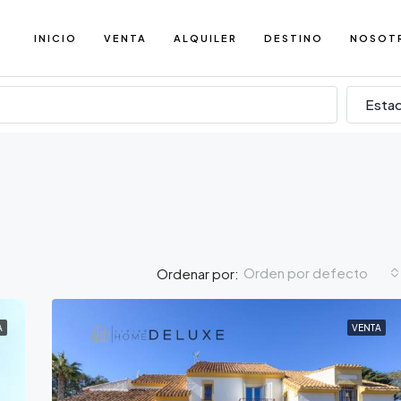
INICIO
VENTA
ALQUILER
DESTINO
NOSOT
Esta
Orden por defecto
Ordenar por:
A
VENTA