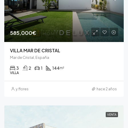
585,000€
VILLA MAR DE CRISTAL
Mar de Cristal, España
3
2
1
144
m²
VILLA
y.flores
hace 2 años
VENTA