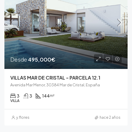
Desde
495,000€
VILLAS MAR DE CRISTAL – PARCELA 12.1
Avenida Mar Menor, 30384 Mar de Cristal, España
3
3
144
m²
VILLA
y.flores
hace 2 años