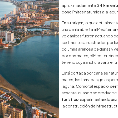
aproximadamente,
24 km entr
pone límites naturales a la la
En su origen, lo que actualme
una bahía abierta al Mediterrá
volcánicas fueron actuando p
sedimentos arrastrados por las
columna arenosa de dunas y v
por dos mares, el Mediterráneo
terreno cuya anchura varía entr
Está cortada por canales natur
mares; las llamadas golas permi
laguna. Como tal espacio, se m
sesenta, cuando se produce e
turístico
, experimentando una 
la construcción de infraestructu