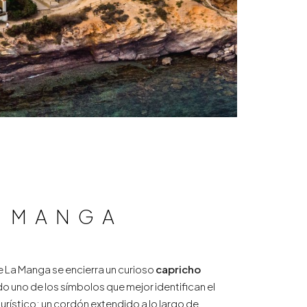
A MANGA
e La Manga se encierra un curioso
capricho
o uno de los símbolos que mejor identifican el
urístico: un cordón extendido a lo largo de,