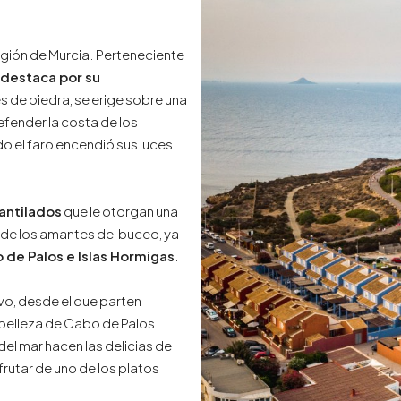
egión de Murcia. Perteneciente
 destaca por su
res de piedra, se erige sobre una
defender la costa de los
do el faro encendió sus luces
antilados
que le otorgan una
a de los amantes del buceo, ya
 de Palos e Islas Hormigas
.
vo, desde el que parten
belleza de Cabo de Palos
el mar hacen las delicias de
rutar de uno de los platos