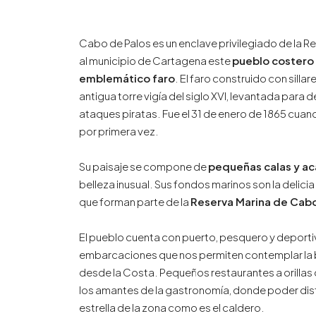
Cabo de Palos es un enclave privilegiado de la R
al municipio de Cartagena este
pueblo costero
emblemático faro
. El faro construido con silla
antigua torre vigía del siglo XVI, levantada para 
ataques piratas. Fue el 31 de enero de 1865 cuan
por primera vez.
Su paisaje se compone de
pequeñas calas y ac
belleza inusual. Sus fondos marinos son la delici
que forman parte de la
Reserva Marina de Cabo
El pueblo cuenta con puerto, pesquero y deporti
embarcaciones que nos permiten contemplar la 
desde la Costa. Pequeños restaurantes a orillas d
los amantes de la gastronomía, donde poder disf
estrella de la zona como es el caldero.