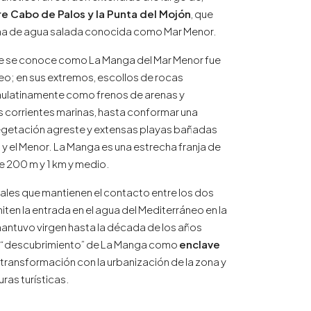
e Cabo de Palos y la Punta del Mojón
, que
guna de agua salada conocida como Mar Menor.
nte se conoce como La Manga del Mar Menor fue
neo; en sus extremos, escollos de rocas
aulatinamente como frenos de arenas y
 corrientes marinas, hasta conformar una
egetación agreste y extensas playas bañadas
 y el Menor. La Manga es una estrecha franja de
e 200 m y 1 km y medio.
ales que mantienen el contacto entre los dos
ten la entrada en el agua del Mediterráneo en la
antuvo virgen hasta la década de los años
l “descubrimiento” de La Manga como
enclave
transformación con la urbanización de la zona y
ras turísticas.