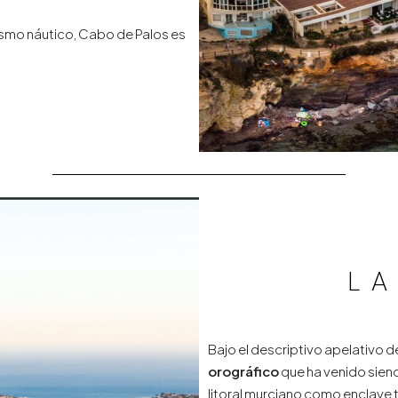
urismo náutico, Cabo de Palos es
L
Bajo el descriptivo apelativo d
orográfico
que ha venido siend
litoral murciano como enclave t