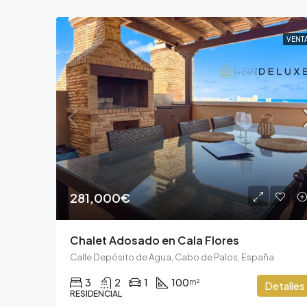
VENT
281,000€
Chalet Adosado en Cala Flores
Calle Depósito de Agua, Cabo de Palos, España
3
2
1
100
m²
Detalles
RESIDENCIAL