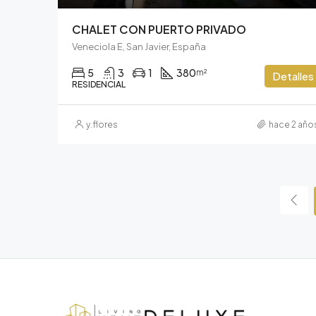
CHALET CON PUERTO PRIVADO
Veneciola E, San Javier, España
5
3
1
380
m²
Detalles
RESIDENCIAL
y.flores
hace 2 año