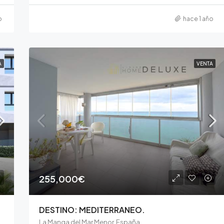
o
hace 1 año
A
VENTA
255,000€
DESTINO: MEDITERRANEO.
La Manga del Mar Menor, España