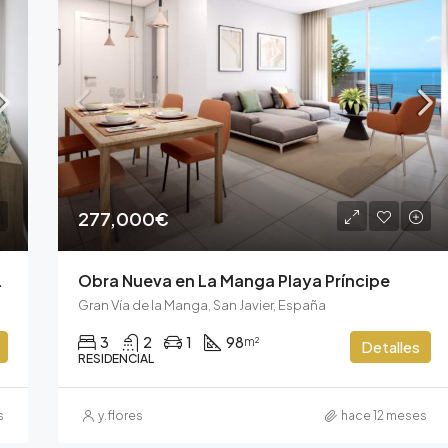
277,000€
es del Puerto
Obra Nueva en La Manga Playa Príncipe
Gran Vía de la Manga, San Javier, España
3
2
1
98
m²
Detalles
RESIDENCIAL
s
y.flores
hace 12 meses