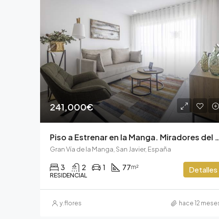
241,000€
Piso a Estrenar en la Manga. Mirador
Gran Vía de la Manga, San Javier, España
3
2
1
77
m²
Detalles
RESIDENCIAL
y.flores
hace 12 mese