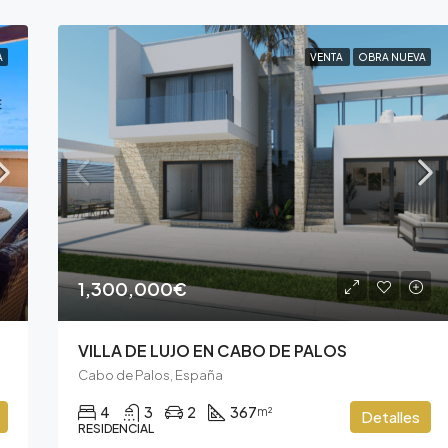
A
VENTA
OBRA NUEVA
1,300,000€
VILLA DE LUJO EN CABO DE PALOS
Cabo de Palos, España
4
3
2
367
m²
Detalles
RESIDENCIAL