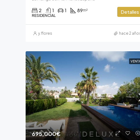
2
1
1
89
m²
Detalles
RESIDENCIAL
y.flores
hace 2 año
VENT
695,000€