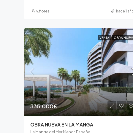
y.flores
hace 1 añ
VENTA
OBRA NUEV
335,000€
OBRA NUEVA EN LA MANGA
La Manga del Mar Menor, España