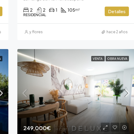
2
2
1
105
m²
Detalles
RESIDENCIAL
s
y.flores
hace 2 años
A
VENTA
OBRA NUEVA
249,000€