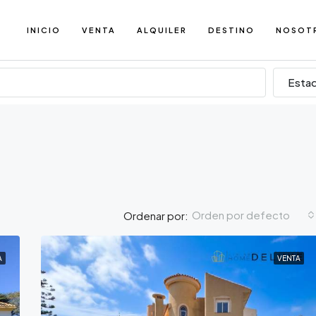
INICIO
VENTA
ALQUILER
DESTINO
NOSOT
Esta
Orden por defecto
Ordenar por:
A
VENTA