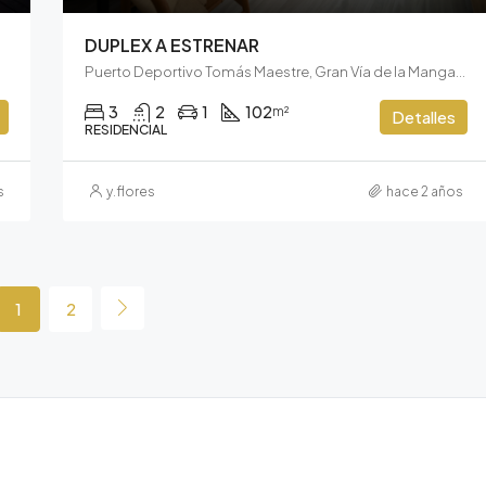
DUPLEX A ESTRENAR
Puerto Deportivo Tomás Maestre, Gran Vía de la Manga, La Manga, España
3
2
1
102
m²
Detalles
RESIDENCIAL
s
y.flores
hace 2 años
1
2