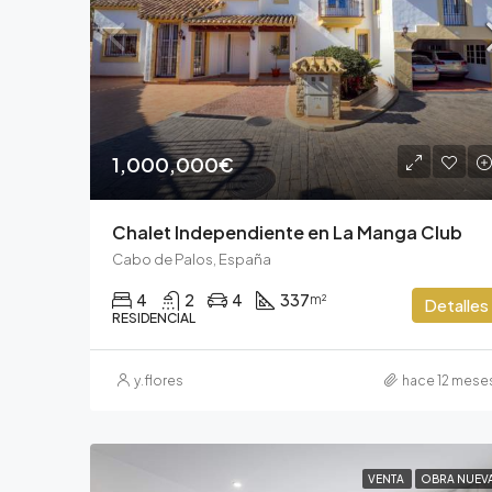
1,000,000€
Chalet Independiente en La Manga Club
Cabo de Palos, España
4
2
4
337
m²
Detalles
RESIDENCIAL
y.flores
hace 12 mese
VENTA
OBRA NUEV