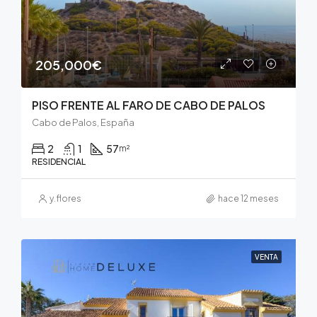
205,000€
PISO FRENTE AL FARO DE CABO DE PALOS
Cabo de Palos, España
2
1
57
m²
RESIDENCIAL
y.flores
hace 12 meses
VENTA