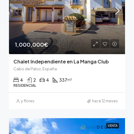
1,000,000€
Chalet Independiente en La Manga Club
Cabo de Palos, España
4
2
4
337
m²
RESIDENCIAL
y.flores
hace 12 meses
VENTA