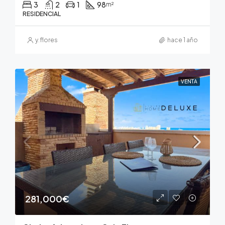
3
2
1
98
m²
RESIDENCIAL
y.flores
hace 1 año
VENTA
281,000€