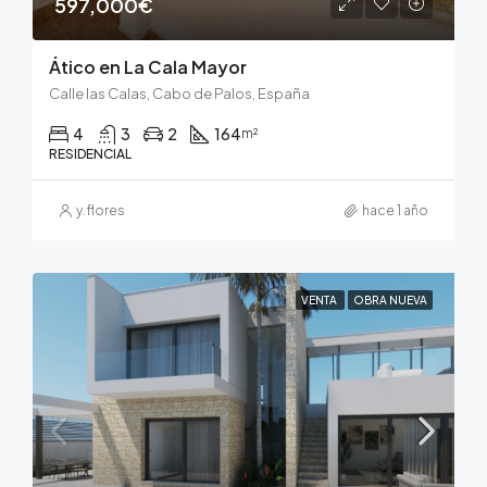
597,000€
Ático en La Cala Mayor
Calle las Calas, Cabo de Palos, España
4
3
2
164
m²
RESIDENCIAL
y.flores
hace 1 año
VENTA
OBRA NUEVA