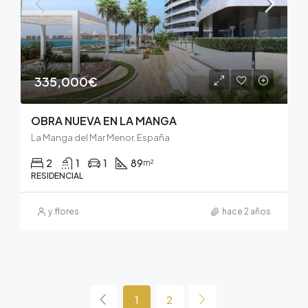
335,000€
OBRA NUEVA EN LA MANGA
La Manga del Mar Menor, España
2
1
1
89
m²
RESIDENCIAL
y.flores
hace 2 años
1
2