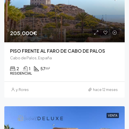
205,000€
PISO FRENTE AL FARO DE CABO DE PALOS
Cabo de Palos, España
2
1
57
m²
RESIDENCIAL
y.flores
hace 12 meses
VENTA