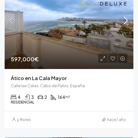
597,000€
Ático en La Cala Mayor
Calle las Calas, Cabo de Palos, España
4
3
2
164
m²
RESIDENCIAL
y.flores
hace 1 año