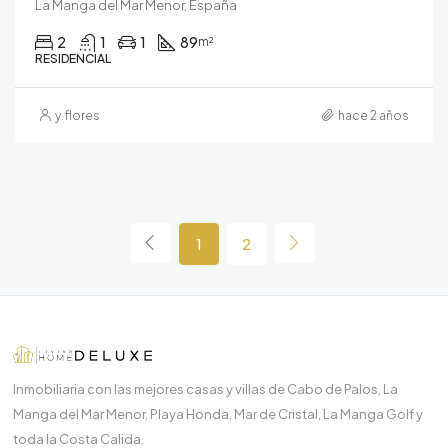
La Manga del Mar Menor, España
2
1
1
89
m²
RESIDENCIAL
y.flores
hace 2 años
1
2
Inmobiliaria con las mejores casas y villas de Cabo de Palos, La
Manga del Mar Menor, Playa Honda, Mar de Cristal, La Manga Golf y
toda la Costa Calida.