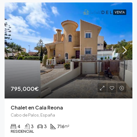
VENTA
795,000€
Chalet en Cala Reona
Cabo de Palos, España
4
3
3
716
m²
RESIDENCIAL