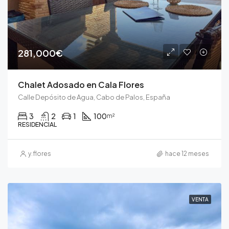
281,000€
Chalet Adosado en Cala Flores
Calle Depósito de Agua, Cabo de Palos, España
3
2
1
100
m²
RESIDENCIAL
y.flores
hace 12 meses
VENTA