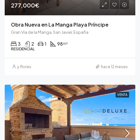
277,000€
Obra Nueva en La Manga Playa Príncipe
Gran Vía de la Manga, San Javier, España
3
2
1
98
m²
RESIDENCIAL
y.flores
hace 12 meses
VENTA