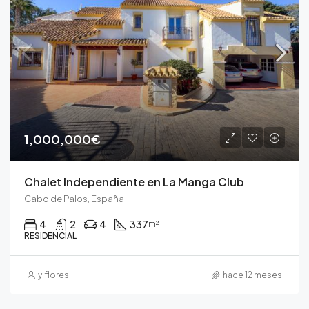
1,000,000€
Chalet Independiente en La Manga Club
Cabo de Palos, España
4
2
4
337
m²
RESIDENCIAL
y.flores
hace 12 meses