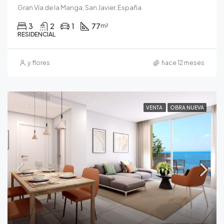
Gran Vía de la Manga, San Javier, España
3
2
1
77
m²
RESIDENCIAL
y.flores
hace 12 meses
VENTA
OBRA NUEVA