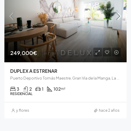
249,000€
DUPLEX A ESTRENAR
Puerto Deportivo Tomás Maestre, Gran Vía de la Manga, La Manga, España
3
2
1
102
m²
RESIDENCIAL
y.flores
hace 2 años