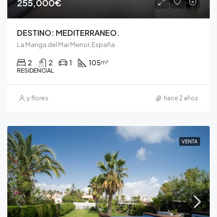
255,000€
DESTINO: MEDITERRANEO.
La Manga del Mar Menor, España
2
2
1
105
m²
RESIDENCIAL
y.flores
hace 2 años
VENTA