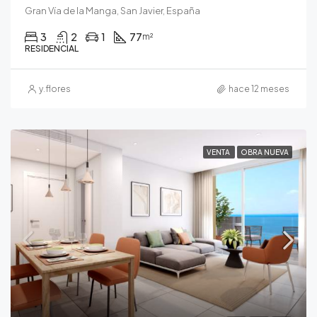
Gran Vía de la Manga, San Javier, España
3
2
1
77
m²
RESIDENCIAL
y.flores
hace 12 meses
VENTA
OBRA NUEVA