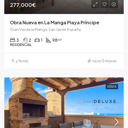
277,000€
Obra Nueva en La Manga Playa Príncipe
Gran Vía de la Manga, San Javier, España
3
2
1
98
m²
RESIDENCIAL
y.flores
hace 12 meses
VENTA