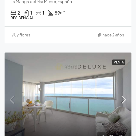
La Manga del Mar Menor, España
2
1
1
89
m²
RESIDENCIAL
y.flores
hace 2 años
VENTA