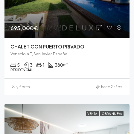
695,000€
CHALET CON PUERTO PRIVADO
Veneciola E, San Javier, España
5
3
1
380
m²
RESIDENCIAL
y.flores
hace 2 años
VENTA
OBRA NUEVA