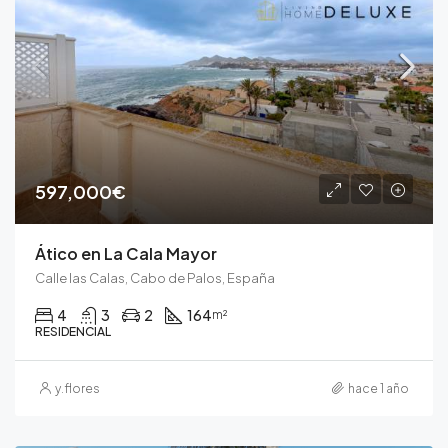
597,000€
Ático en La Cala Mayor
Calle las Calas, Cabo de Palos, España
4
3
2
164
m²
RESIDENCIAL
y.flores
hace 1 año