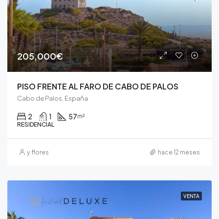
205,000€
PISO FRENTE AL FARO DE CABO DE PALOS
Cabo de Palos, España
2
1
57
m²
RESIDENCIAL
y.flores
hace 12 meses
VENTA