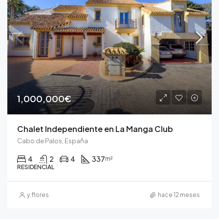
1,000,000€
Chalet Independiente en La Manga Club
Cabo de Palos, España
4
2
4
337
m²
RESIDENCIAL
y.flores
hace 12 meses