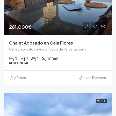
281,000€
Chalet Adosado en Cala Flores
Calle Depósito de Agua, Cabo de Palos, España
3
2
1
100
m²
RESIDENCIAL
y.flores
hace 12 meses
VENTA