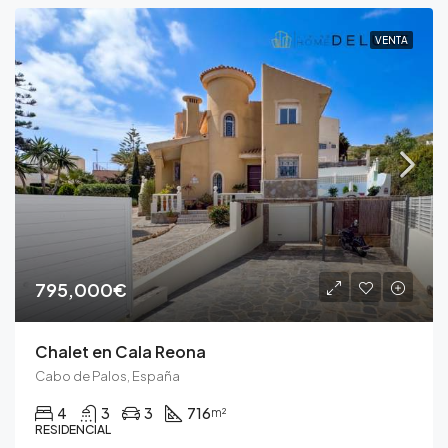
VENTA
795,000€
Chalet en Cala Reona
Cabo de Palos, España
4
3
3
716
m²
RESIDENCIAL