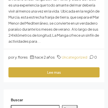
es una experiencia que todo amante del mar debería
vivir al menos una vez en la vida. Ubicada en la región de
Murcia, esta estrecha franja de tierra, que separa el Mar
Menor del Mediterráneo, se convierte en un verdadero
paraíso durante los meses de verano. A lo largo de sus
24 kilómetros de longitud, La Manga ofrece un sinfín de
actividades para...
por y.flores
hace 2 años
Uncategorized
0
Lee mas
Buscar