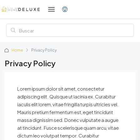
Home
Privacy Policy
Privacy Policy
Lorem ipsum dolor sit amet, consectetur
adipiscing elit. Quisque ut lacinia ex. Curabitur
iaculis elit lorem, vitae fringilla turpis ultricies vel.
Mauris pretium fermentum est, eget tincidunt
massa dignissim sed. Donec vulputate a augue
at tincidunt. Fusce scelerisque quam arcu, vitae
dictum leo volutpat tempor. Curabitur