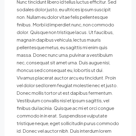
Nunc tincidunt libero id tellus luctus efficitur. Sed
sodales dolor justo, eu ultrices ipsum suscipit
non. Nullam eu dolor vitae felis pellentesque
finibus. Morbi id imperdiet nunc, non commodo
dolor. Quisque non tristique lacus. Ut faucibus,
magna in dapibus vehicula, lectus mauris
pellentesque metus, eu sagittis mi enim quis
massa. Donec nunc urna, pulvinar a vestibulum
nec, consequat sit amet urna. Duis augue nisi,
rhoncus sed consequat eu, lobortis ut dui.
Vivamus placerat auctor arcu eu tincidunt. Proin
vel dolor sed lorem feugiat molestie nec et justo.
Donec mollis tortor ut est dapibus fermentum.
Vestibulum convallis nisl et ipsum sagittis, vel
finibus dui lacinia. Quisque ac mi et orci congue
commodo in in erat. Suspendisse vulputate
tristique neque, eget sollicitudin purus commodo
id. Donec vel auctor nibh. Duis interdum lorem