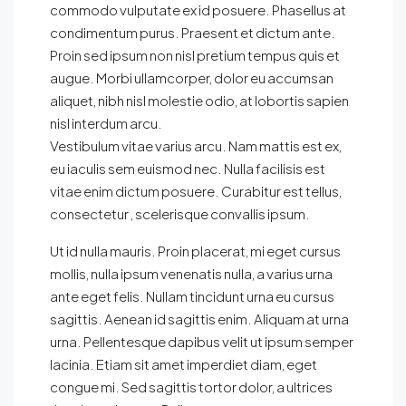
commodo vulputate ex id posuere. Phasellus at
condimentum purus. Praesent et dictum ante.
Proin sed ipsum non nisl pretium tempus quis et
augue. Morbi ullamcorper, dolor eu accumsan
aliquet, nibh nisl molestie odio, at lobortis sapien
nisl interdum arcu.
Vestibulum vitae varius arcu. Nam mattis est ex,
eu iaculis sem euismod nec. Nulla facilisis est
vitae enim dictum posuere. Curabitur est tellus,
consectetur , scelerisque convallis ipsum.
Ut id nulla mauris. Proin placerat, mi eget cursus
mollis, nulla ipsum venenatis nulla, a varius urna
ante eget felis. Nullam tincidunt urna eu cursus
sagittis. Aenean id sagittis enim. Aliquam at urna
urna. Pellentesque dapibus velit ut ipsum semper
lacinia. Etiam sit amet imperdiet diam, eget
congue mi. Sed sagittis tortor dolor, a ultrices