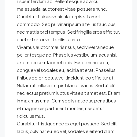
risus interdum ac. Pellentesque ac arcu
malesuada, auctor est vitae, posuere nunc.
Curabitur finibus vehicula turpis sit amet
commodo. Sed pulvinar ipsum a tellus faucibus,
nec mattis orci tempus. Sed fringilla eros efficitur,
auctor tortor vel, facilisis justo.
Vivamus auctor mauris risus, sed viverra neque
pellentesque ac. Phasellus vestibulum lacus nisl,
a semper sem laoreet quis. Fusce nunc arcu,
congue vel sodales eu, lacinia at erat. Phasellus
finibus dolor lectus, vel tincidunt leo efficitur at.
Nullam ut tellus in turpis blandit varius. Sed ut elit
nec lectus pretium luctus vitae sit amet est. Etiam
in maximus urna. Cum sociis natoque penatibus
et magnis dis parturient montes, nascetur
ridiculus mus.
Curabitur tristique nec ex eget posuere. Sed elit
lacus, pulvinar eu leo vel, sodales eleifend diam.