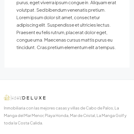
purus, eget viverra ipsum congue in. Aliquam erat
volutpat. Sed bibendum venenatis pretium.
Lorem ipsum dolor sit amet, consectetur
adipiscing elit. Suspendisse et ultricies lectus.
Praesent eu felis rutrum, placerat dolor eget,
congue urna. Maecenas cursus mattis purus eu
tincidunt. Cras pretium elementum elit a tempus.
Inmobiliaria con las mejores casas y villas de Cabo de Palos, La
Manga del Mar Menor, Playa Honda, Mar de Cristal, La Manga Golf y
toda la Costa Calida.