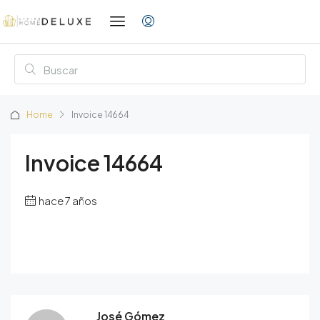
Home
Invoice 14664
Invoice 14664
hace 7 años
José Gómez