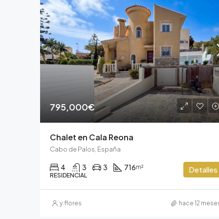
795,000€
Chalet en Cala Reona
Cabo de Palos, España
4
3
3
716
m²
Detalles
RESIDENCIAL
y.flores
hace 12 mese