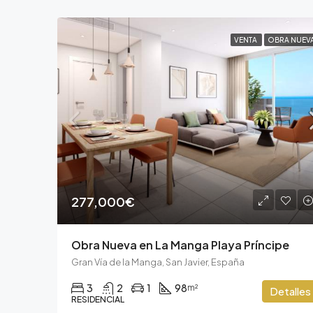
VENTA
OBRA NUEV
277,000€
Obra Nueva en La Manga Playa Príncipe
Gran Vía de la Manga, San Javier, España
3
2
1
98
m²
Detalles
RESIDENCIAL