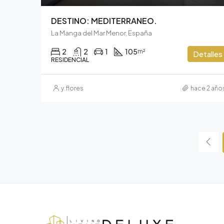
DESTINO: MEDITERRANEO.
La Manga del Mar Menor, España
2
2
1
105
m²
Detalles
RESIDENCIAL
y.flores
hace 2 año