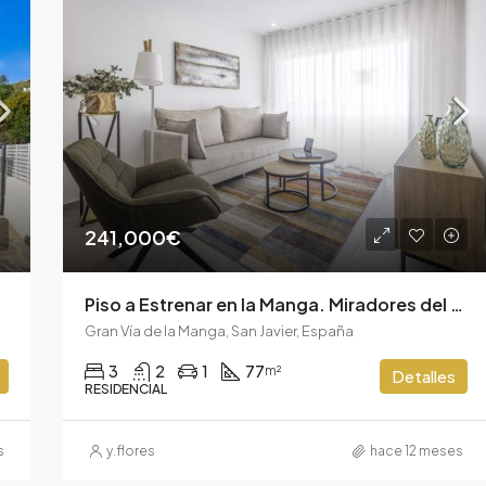
241,000€
Piso a Estrenar en la Manga. Miradores del Puerto
Gran Vía de la Manga, San Javier, España
3
2
1
77
m²
Detalles
RESIDENCIAL
s
y.flores
hace 12 meses