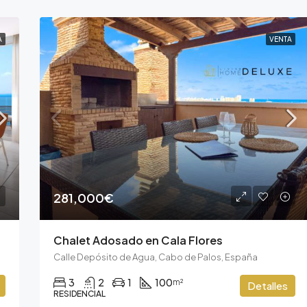
A
VENTA
281,000€
Chalet Adosado en Cala Flores
Calle Depósito de Agua, Cabo de Palos, España
3
2
1
100
m²
Detalles
RESIDENCIAL