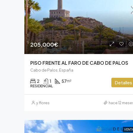
205,000€
PISO FRENTE AL FARO DE CABO DE PALOS
Cabo de Palos, España
2
1
57
m²
Detalles
RESIDENCIAL
y.flores
hace 12 mese
VENT