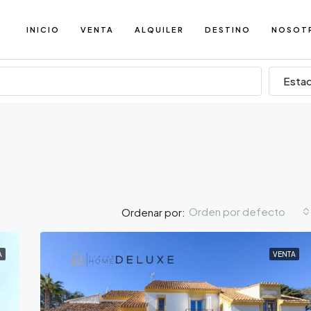
INICIO
VENTA
ALQUILER
DESTINO
NOSOT
Esta
Orden por defecto
Ordenar por:
A
VENTA