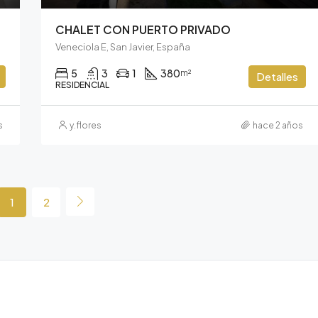
CHALET CON PUERTO PRIVADO
Veneciola E, San Javier, España
5
3
1
380
m²
Detalles
RESIDENCIAL
s
y.flores
hace 2 años
1
2