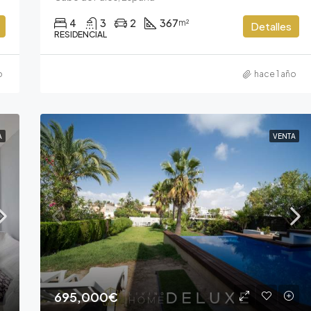
4
3
2
367
m²
Detalles
RESIDENCIAL
o
hace 1 año
A
VENTA
695,000€