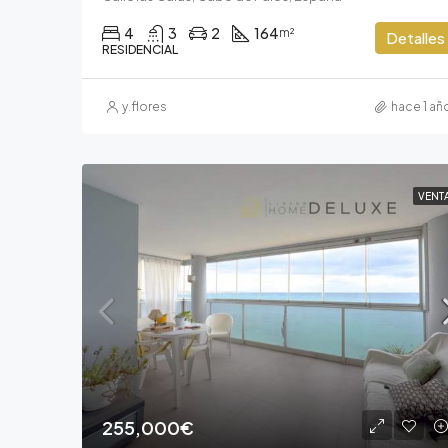
4
3
2
164
m²
Detalles
RESIDENCIAL
y.flores
hace 1 añ
VENT
255,000€