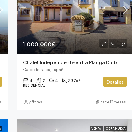
1,000,000€
Chalet Independiente en La Manga Club
Cabo de Palos, España
4
2
4
337
m²
Detalles
RESIDENCIAL
s
y.flores
hace 12 meses
A
VENTA
OBRA NUEVA