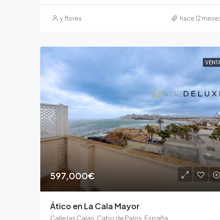
y.flores
hace 12 mese
VENT
597,000€
Ático en La Cala Mayor
Calle las Calas, Cabo de Palos, España