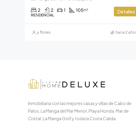
2
2
1
105
m²
Detalles
RESIDENCIAL
y.flores
hace 2 año
Inmobiliaria con las mejores casas y villas de Cabo de
Palos, La Manga del Mar Menor, Playa Honda, Mar de
Cristal, La Manga Golf y toda la Costa Calida.