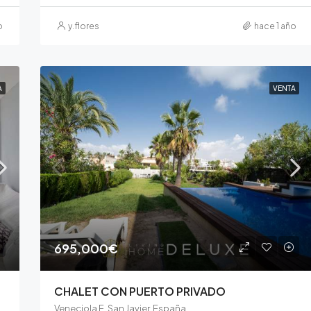
o
y.flores
hace 1 año
A
VENTA
695,000€
CHALET CON PUERTO PRIVADO
Veneciola E, San Javier, España