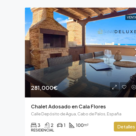
VENT
281,000€
Chalet Adosado en Cala Flores
Calle Depósito de Agua, Cabo de Palos, España
3
2
1
100
m²
Detalles
RESIDENCIAL