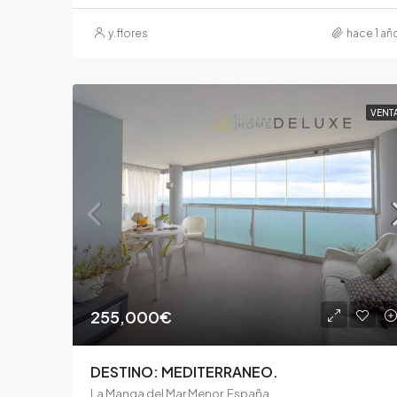
y.flores
hace 1 añ
VENT
255,000€
DESTINO: MEDITERRANEO.
La Manga del Mar Menor, España