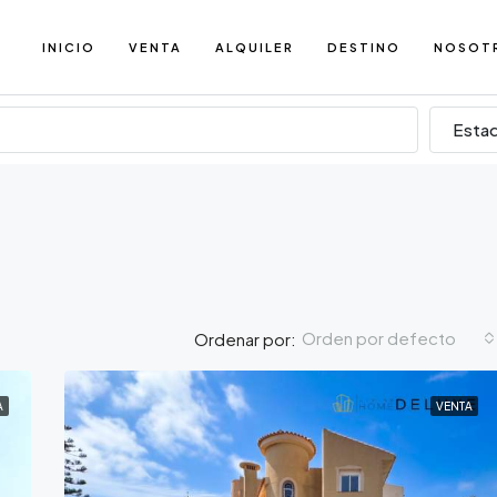
INICIO
VENTA
ALQUILER
DESTINO
NOSOT
Esta
Orden por defecto
Ordenar por:
A
VENTA