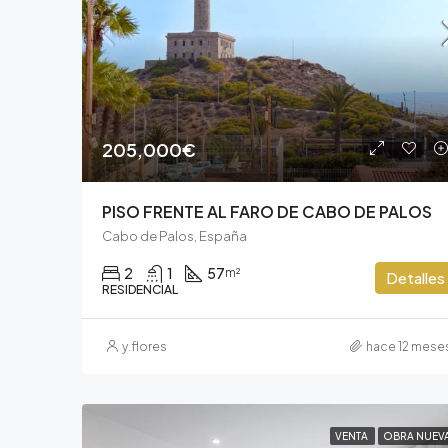
205,000€
PISO FRENTE AL FARO DE CABO DE PALOS
Cabo de Palos, España
2
1
57
m²
Detalles
RESIDENCIAL
y.flores
hace 12 mese
VENTA
OBRA NUEV