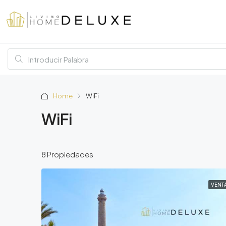
Home
WiFi
WiFi
8 Propiedades
VENT