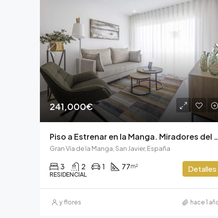
241,000€
Piso a Estrenar en la Manga. Mirador
Gran Vía de la Manga, San Javier, España
3
2
1
77
m²
Detalles
RESIDENCIAL
y.flores
hace 1 añ