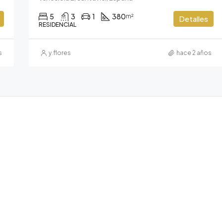
5
3
1
380
m²
Detalles
RESIDENCIAL
s
y.flores
hace 2 años