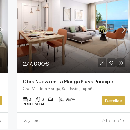
277,000€
es del Puerto
Obra Nueva en La Manga Playa Príncipe
Gran Vía de la Manga, San Javier, España
3
2
1
98
m²
Detalles
RESIDENCIAL
o
y.flores
hace 1 año