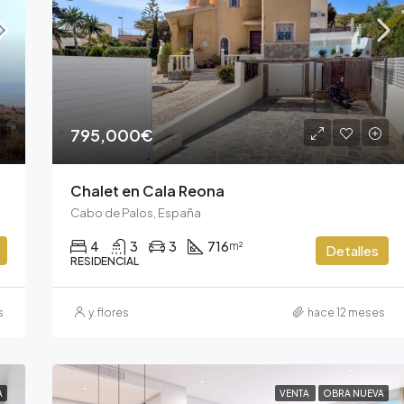
795,000€
Chalet en Cala Reona
Cabo de Palos, España
4
3
3
716
m²
Detalles
RESIDENCIAL
s
y.flores
hace 12 meses
A
VENTA
OBRA NUEVA