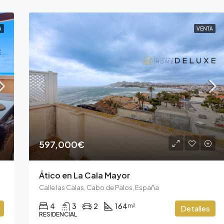
A
VENTA
597,000€
Ático en La Cala Mayor
Calle las Calas, Cabo de Palos, España
4
3
2
164
m²
Detalles
RESIDENCIAL