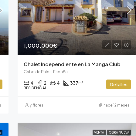
1,000,000€
Chalet Independiente en La Manga Club
Cabo de Palos, España
4
2
4
337
m²
Detalles
RESIDENCIAL
s
y.flores
hace 12 meses
A
VENTA
OBRA NUEVA