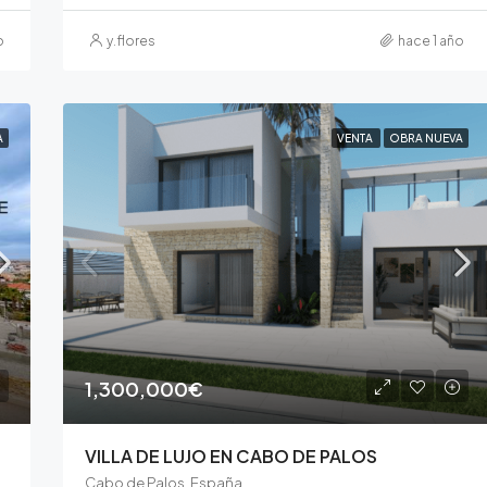
o
y.flores
hace 1 año
A
VENTA
OBRA NUEVA
1,300,000€
VILLA DE LUJO EN CABO DE PALOS
Cabo de Palos, España