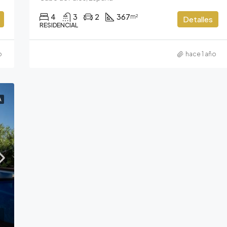
4
3
2
367
m²
Detalles
RESIDENCIAL
o
hace 1 año
A