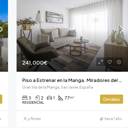
241,000€
Piso a Estrenar en la Manga. Miradores del Puerto
Gran Vía de la Manga, San Javier, España
3
2
1
77
m²
Detalles
RESIDENCIAL
s
y.flores
hace 1 año