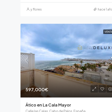
y.flores
hace 1 añ
VENT
597,000€
Ático en La Cala Mayor
Calle las Calas, Cabo de Palos, España