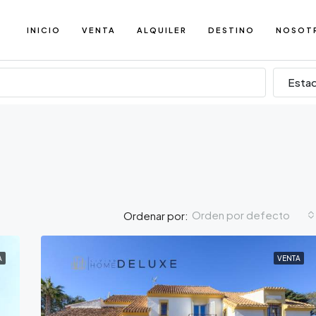
INICIO
VENTA
ALQUILER
DESTINO
NOSOT
Esta
Orden por defecto
Ordenar por:
A
VENTA