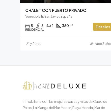
CHALET CON PUERTO PRIVADO
Veneciola E, San Javier, España
5
3
1
380
m²
Detalles
RESIDENCIAL
y.flores
hace 2 año
Inmobiliaria con las mejores casas y villas de Cabo de
Palos, La Manga del Mar Menor, Playa Honda, Mar de