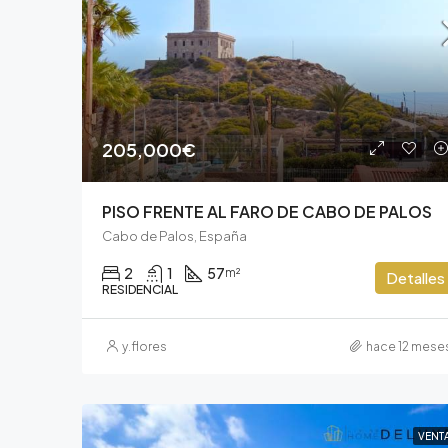
205,000€
PISO FRENTE AL FARO DE CABO DE PALOS
Cabo de Palos, España
2
1
57
m²
Detalles
RESIDENCIAL
y.flores
hace 12 mese
VENT