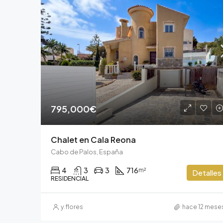
795,000€
Chalet en Cala Reona
Cabo de Palos, España
4
3
3
716
m²
Detalles
RESIDENCIAL
y.flores
hace 12 mese