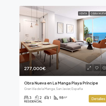
VENTA
OBRA NUEV
277,000€
Obra Nueva en La Manga Playa Príncipe
Gran Vía de la Manga, San Javier, España
3
2
1
98
m²
Detalles
RESIDENCIAL