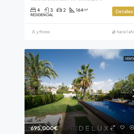
4
3
2
164
m²
Detalles
RESIDENCIAL
y.flores
hace 1 añ
VENT
695,000€