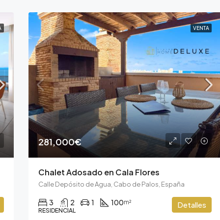
A
VENTA
281,000€
Chalet Adosado en Cala Flores
Calle Depósito de Agua, Cabo de Palos, España
3
2
1
100
m²
Detalles
RESIDENCIAL