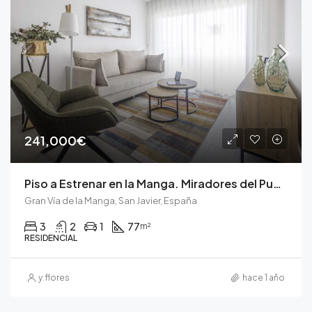
241,000€
Piso a Estrenar en la Manga. Miradores del Puerto
Gran Vía de la Manga, San Javier, España
3
2
1
77
m²
RESIDENCIAL
y.flores
hace 1 año