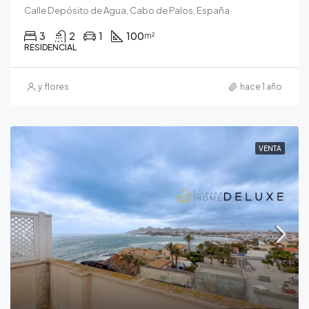
Calle Depósito de Agua, Cabo de Palos, España
3
2
1
100
m²
RESIDENCIAL
y.flores
hace 1 año
VENTA