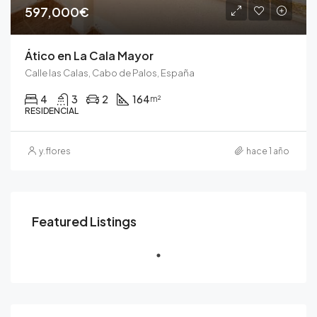
597,000€
Ático en La Cala Mayor
Calle las Calas, Cabo de Palos, España
4
3
2
164
m²
RESIDENCIAL
y.flores
hace 1 año
Featured Listings