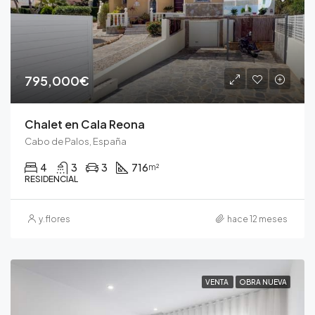
795,000€
Chalet en Cala Reona
Cabo de Palos, España
4
3
3
716
m²
RESIDENCIAL
y.flores
hace 12 meses
VENTA
OBRA NUEVA