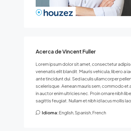
Acerca de Vincent Fuller
Lorem ipsum dolor sit amet, consectetur adipisci
venenatis elit blandit. Mauris vehicula, libero a iac
ante tincidunt dui. Sed iaculis ullamcorper pelle
scelerisque. Aenean mauris sem, commodo et 
in auctor enim ultricies nec. Proin ornare nibh l
sagittis feugiat. Nullam et nibh id lacus mollis la
Idioma:
English, Spanish, French