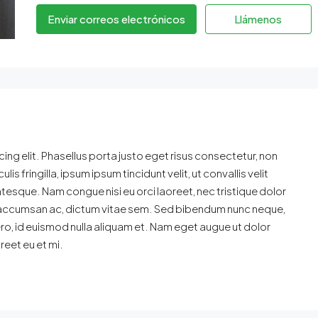
Enviar correos electrónicos
Llámenos
ng elit. Phasellus porta justo eget risus consectetur, non
ulis fringilla, ipsum ipsum tincidunt velit, ut convallis velit
ntesque. Nam congue nisi eu orci laoreet, nec tristique dolor
accumsan ac, dictum vitae sem. Sed bibendum nunc neque,
ibero, id euismod nulla aliquam et. Nam eget augue ut dolor
oreet eu et mi.