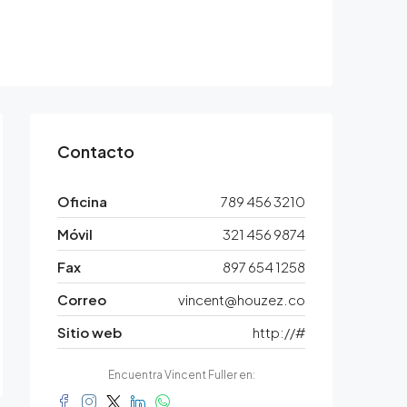
Contacto
Oficina
789 456 3210
Móvil
321 456 9874
Fax
897 654 1258
Correo
vincent@houzez.co
Sitio web
http://#
Encuentra Vincent Fuller en: