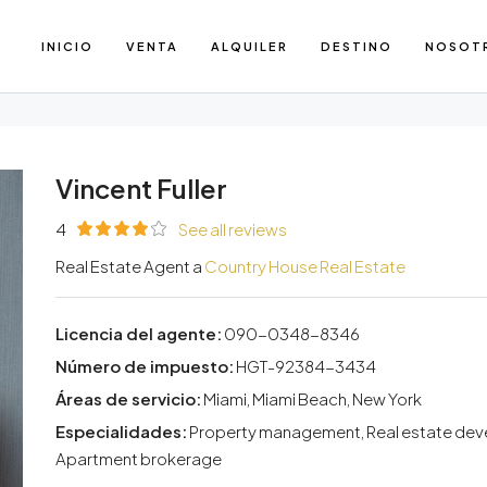
INICIO
VENTA
ALQUILER
DESTINO
NOSOT
Vincent Fuller
4
See all reviews
Real Estate Agent a
Country House Real Estate
Licencia del agente:
090-0348-8346
Número de impuesto:
HGT-92384-3434
Áreas de servicio:
Miami, Miami Beach, New York
Especialidades:
Property management, Real estate develo
Apartment brokerage