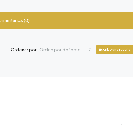
omentarios (0)
Orden por defecto
Ordenar por:
Escribe una reseña