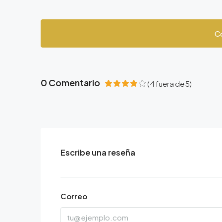
C
0 Comentario
(
4
fuera de
5
)
Escribe una reseña
Correo